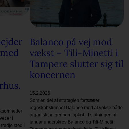
ejder
Balanco på vej mod
 med
vækst – Tili-Minetti i
Tampere slutter sig til
koncernen
rhus.
15.2.2026
Som en del af strategien fortsætter
regnskabsfirmaet Balanco med at vokse både
irksomheder
organisk og gennem opkøb. I slutningen af
et er i
januar underskrev Balanco og Tili-Minetti i
tredje sted i