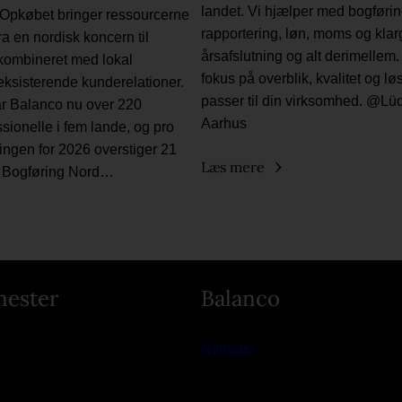
landet. Vi hjælper med bogførin
 Opkøbet bringer ressourcerne
rapportering, løn, moms og klarg
ra en nordisk koncern til
årsafslutning og alt derimellem.
 kombineret med lokal
fokus på overblik, kvalitet og lø
eksisterende kunderelationer.
passer til din virksomhed. @L
ar Balanco nu over 220
Aarhus
ionelle i fem lande, og pro
ngen for 2026 overstiger 21
Læs mere
o. Bogføring Nord…
nester
Balanco
Nyheder