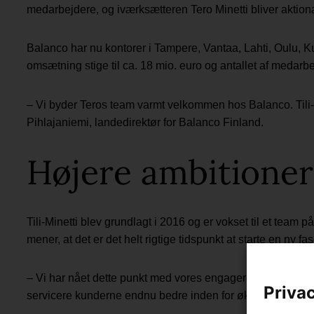
medarbejdere, og iværksætteren Tero Minetti bliver aktion
Balanco har nu kontorer i Tampere, Vantaa, Lahti, Oulu,
omsætning stige til ca. 18 mio. euro og antallet af medarbej
– Vi byder Teros team varmt velkommen hos Balanco. Tili-M
Pihlajaniemi, landedirektør for Balanco Finland.
Højere ambitioner
Tili-Minetti blev grundlagt i 2016 og er vokset til et tea
mener, at det er det helt rigtige tidspunkt at starte en ny fas
– Vi har nået dette punkt med vores engagerede og profess
Privac
servicere kunderne endnu bedre inden for økonomistyring 