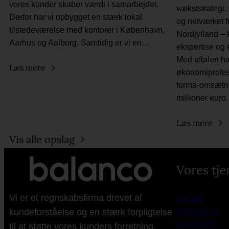
vores kunder skaber værdi i samarbejdet.
vækststrategi.
Derfor har vi opbygget en stærk lokal
og netværket f
tilstedeværelse med kontorer i København,
Nordjylland –
Aarhus og Aalborg. Samtidig er vi en…
ekspertise og 
Med aftalen h
Læs mere
økonomiprofess
forma-omsætni
millioner eur
Læs mere
Vis alle opslag
Vores tje
Vi er et regnskabsfirma drevet af
Forside
kundeforståelse og en stærk forpligtelse
Hvem er vi?
e-conomic
til at støtte vores kunders forretning.