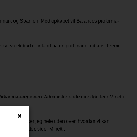
Danmark og Spanien. Med opkøbet vil Balancos proforma-
es servicetilbud i Finland på en god måde, udtaler Teemu
g Pirkanmaa-regionen. Administrerende direktør Tero Minetti
rksætter tænker jeg hele tiden over, hvordan vi kan
onale markeder, siger Minetti.