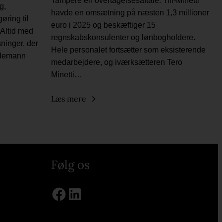
Tampere en overtagelsesaftale. Tili-Minetti
g,
havde en omsætning på næsten 1,3 millioner
øring til
euro i 2025 og beskæftiger 15
 Altid med
regnskabskonsulenter og lønbogholdere.
sninger, der
Hele personalet fortsætter som eksisterende
üdemann
medarbejdere, og iværksætteren Tero
Minetti…
Læs mere
Følg os
Facebook
LinkedIn