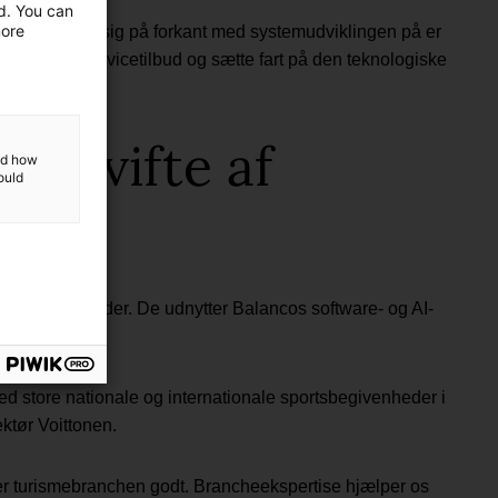
ed. You can
more
vnen og holde sig på forkant med systemudviklingen på er
udvide vores servicetilbud og sætte fart på den teknologiske
red vifte af
and how
ould
viklingsmuligheder. De udnytter Balancos software- og AI-
med store nationale og internationale sportsbegivenheder i
ktør Voittonen.
er turismebranchen godt. Brancheekspertise hjælper os