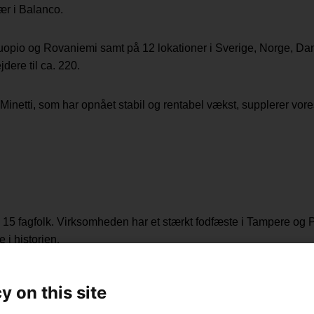
ær i Balanco.
 Kuopio og Rovaniemi samt på 12 lokationer i Sverige, Norge, 
dere til ca. 220.
inetti, som har opnået stabil og rentabel vækst, supplerer vor
m på 15 fagfolk. Virksomheden har et stærkt fodfæste i Tampere o
e i historien.
ionelle team, men vi har alle endnu større ambitioner. Som ivæ
y on this site
og for eksempel hjælpe dem med gøre forretning på de internati