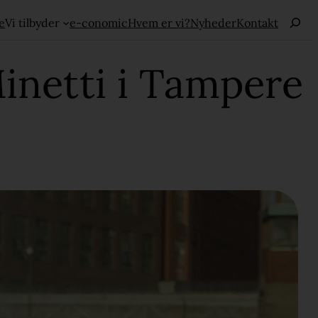
Haku
e
Vi tilbyder
e-conomic
Hvem er vi?
Nyheder
Kontakt
Minetti i Tampere