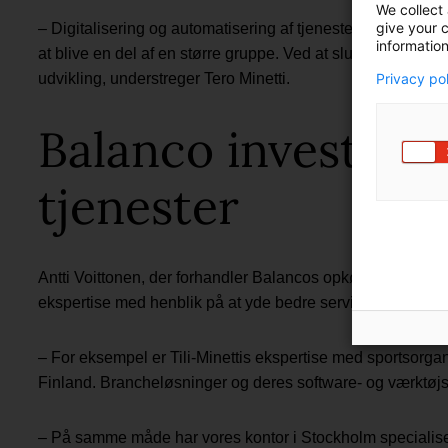
We collect 
give your c
– Digitalisering og automatisering af tjenester kræver be
information
at blive en del af en større gruppe. Ved at slutte os til Ba
Privacy po
udvikling, understreger Tero Minetti.
Balanco investerer 
tjenester
Antti Voittonen, der forhandler Balancos opkøb, siger, at h
ekspertise med henblik på at yde bedre service og udvide,
– For eksempel er Tili-Minettis ekspertise med sportsorgan
Finland. Brancheløsninger og deres software- og værktøjsl
– På samme måde har vores kontor i Stockholm specialise