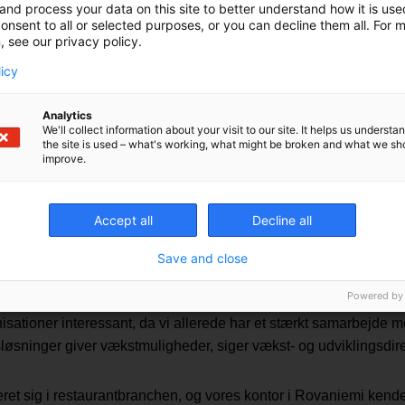
and process your data on this site to better understand how it is us
onsent to all or selected purposes, or you can decline them all. For 
tydelige investeringer. Den bedste måde at styrke konkurrencee
, see our privacy policy.
lanco, som driver virksomhed i fem lande, får vi mulighed for at 
licy
i intelligens og en b
Analytics
We'll collect information about your visit to our site. It helps us underst
the site is used – what's working, what might be broken and what we sh
improve.
Accept all
Decline all
ver eneste aftale involverer planer for forskellige vækst- og ud
Save and close
 hvad de kan tilbyde.
Powered by
isationer interessant, da vi allerede har et stærkt samarbejde 
øsninger giver vækstmuligheder, siger vækst- og udviklingsdire
ret sig i restaurantbranchen, og vores kontor i Rovaniemi kend