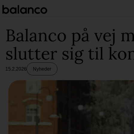
Spring
til
indhold
Balanco på vej m
slutter sig til k
15.2.2026
Nyheder