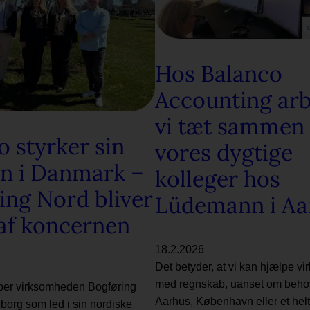
Hos Balanco
Accounting arb
vi tæt sammen
o styrker sin
vores dygtige
on i Danmark –
kolleger hos
ing Nord bliver
Lüdemann i Aa
 af koncernen
18.2.2026
Det betyder, at vi kan hjælpe v
med regnskab, uanset om behov
er virksomheden Bogføring
Aarhus, København eller et helt 
borg som led i sin nordiske